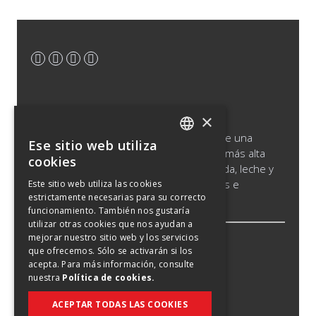
×
Saputo produce, comercializa y distribuye una
Ese sitio web utiliza
ENGLISH
amplia gama de productos lácteos de la más alta
cookies
calidad, que incluyen quesos, leche líquida, leche y
SPANISH
crema de larga vida, productos cultivados e
Este sitio web utiliza las cookies
estrictamente necesarias para su correcto
FRENCH
ingredientes lácteos.
funcionamiento. También nos gustaría
utilizar otras cookies que nos ayudan a
mejorar nuestro sitio web y los servicios
Aviso jurí
que ofrecemos. Sólo se activarán si los
acepta. Para más información, consulte
Política de cookies
nuestra
Política de cookies.
Política de confidencialidad
ACEPTAR TODAS LAS COOKIES