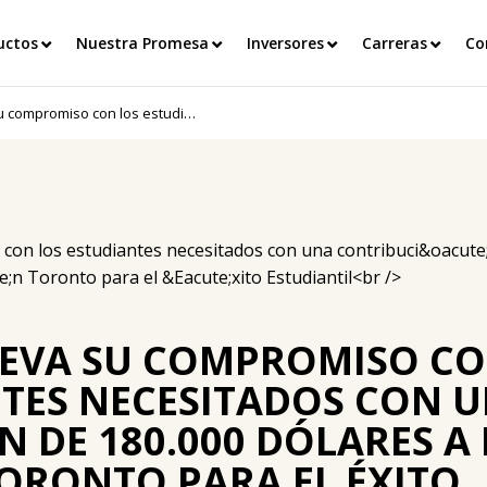
uctos
Nuestra Promesa
Inversores
Carreras
Co
Saputo renueva su compromiso con los estudiantes necesitados con una contribucin de 180.000 dlares a la Fundacin Toronto para el xito Estudiantil
EVA SU COMPROMISO C
NTES NECESITADOS CON 
 DE 180.000 DÓLARES A 
ORONTO PARA EL ÉXITO