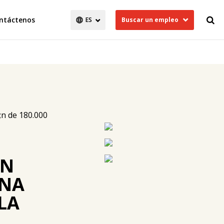
ntáctenos
Buscar un empleo
ON
UNA
LA